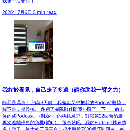
我第一次銷售了，
2026年7月9日
5 min read
我終於看見，自己走了多遠（請你助我一臂之力）
嗨我是瑪奇！ 約莫3天前，我差點又想把我的Podcast殺掉，
喔不是，是停掉。 多虧了團隊夥伴陪我小聊了一下，「教出
你的路Podcast」和我內心的糾結魔鬼，對戰第22回合險勝，
再次逃離停更的危機(暫時)。 很奇妙吧，我的Podcast越來越
多人聽了，最大的三個平台加起來將近7000個訂閱觀眾，每