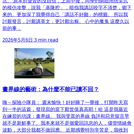
沉。 原本對聲音的沒自信，上高中後，同學們開始用玩笑式
的模仿攻擊，說我「基隆腔」，暗指我講話咬字不清楚，鄉下
來的。更加深了我覺得自己「講話不好聽」的標籤。 所以我
討厭發言，討厭講英文，更討厭出糗。 心中的魔鬼 這麼久以
前的事，
2026年5月6日
3 min read
畫界線的藝術：為什麼不能已讀不回？
嗨～探險小隊員： 週末愉快！好好睡了一覺後，打開昨天寫
到一半的這篇，發現寫的當下厭世值真高耶！哈 這是我最近
在練習的功課：畫界線。 我與受眾的界線 負評和惡意留言早
就不是新鮮事了。我本來就不是個愛回訊息的人，儘管情緒會
波動，大部分我都不做回應。 近期感覺特別辛苦是，我收到