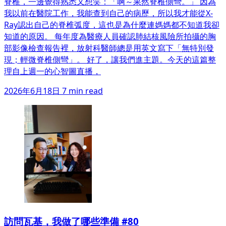
脊椎，一邊覺得熟悉又想笑：「啊～果然脊椎側彎。」 因為
我以前在醫院工作，我能查到自己的病歷，所以我才能從X-
Ray認出自己的脊椎弧度，這也是為什麼連媽媽都不知道我卻
知道的原因。 每年度為醫療人員確認肺結核風險所拍攝的胸
部影像檢查報告裡，放射科醫師總是用英文寫下「無特別發
現；輕微脊椎側彎」。 好了，讓我們進主題。今天的這篇整
理自上週一的心智圖直播，
2026年6月18日
7 min read
訪問瓦基，我做了哪些準備 #80