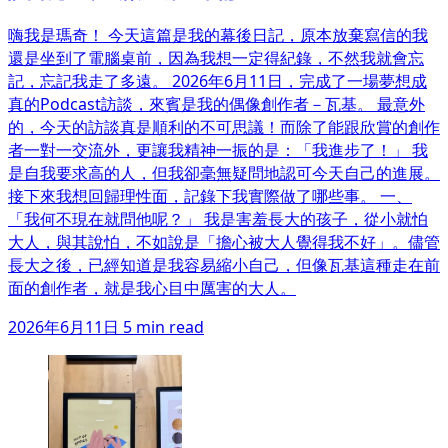
嗨我是瑪奇！ 今天這篇是我的幕後日記，原本放棄寫信的我
還是坐到了電腦桌前，因為我想一定得紀錄，不然我就會忘
記，忘記我走了多遠。 2026年6月11日，完成了一場夢想成
真的Podcast訪談，來賓是我的偶像創作者－瓦基。 最意外
的，今天的訪談真是順利的不可思議！而除了能跟欣賞的創作
者一對一交流外，更讓我精神一振的是：「我進步了！」 我
是自我要求高的人，但我卻毫無疑問地認可今天自己的進展。
接下來我想回歸理性面，記錄下我實際做了哪些事。 一、
「我何不現在就問他呢？」 我是害羞長大的孩子，從小就怕
大人，與其說怕，不如說是「擔心被大人覺得我不好」。儘管
長大之後，已經知道是我容易縮小自己，但像瓦基這種走在前
面的創作者，就是我心目中厲害的大人。
2026年6月11日
5 min read