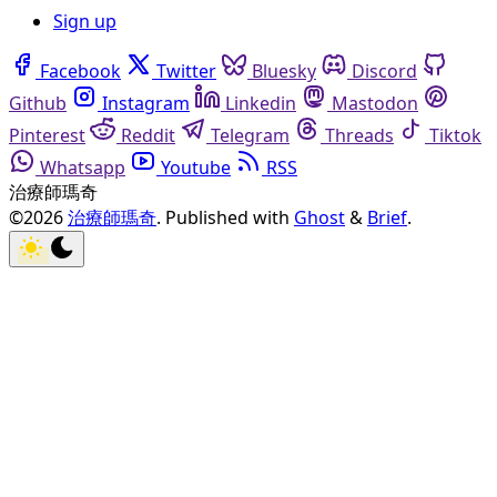
Sign up
Facebook
Twitter
Bluesky
Discord
Github
Instagram
Linkedin
Mastodon
Pinterest
Reddit
Telegram
Threads
Tiktok
Whatsapp
Youtube
RSS
治療師瑪奇
©2026
治療師瑪奇
.
Published with
Ghost
&
Brief
.