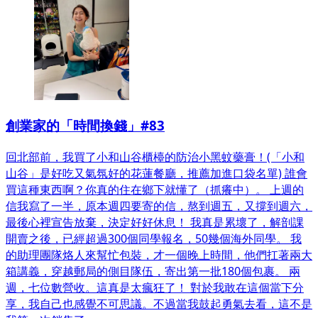
創業家的「時間換錢」#83
回北部前，我買了小和山谷櫃檯的防治小黑蚊藥膏！(「小和
山谷」是好吃又氣氛好的花蓮餐廳，推薦加進口袋名單) 誰會
買這種東西啊？你真的住在鄉下就懂了（抓癢中）。 上週的
信我寫了一半，原本週四要寄的信，熬到週五，又撐到週六，
最後心裡宣告放棄，決定好好休息！ 我真是累壞了，解剖課
開賣之後，已經超過300個同學報名，50幾個海外同學。 我
的助理團隊烙人來幫忙包裝，才一個晚上時間，他們扛著兩大
箱講義，穿越郵局的側目隊伍，寄出第一批180個包裹。 兩
週，七位數營收。這真是太瘋狂了！ 對於我敢在這個當下分
享，我自己也感覺不可思議。不過當我鼓起勇氣去看，這不是