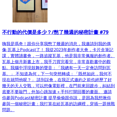
不行動的代價是多少？/憋了幾週的秘密計畫 #79
嗨我是瑪奇！跟你分享我憋了幾週的消息，我邀請到我的偶
像-瓦基上Podcast了！ 我從2023年創作者大會，卡片盒筆記
課，實體讀書會，一路追蹤瓦基，他是我非常佩服的創作者。
瓦基上個月新書上市，我手刀買完看完，非常喜歡書中的觀
點。我腦中浮現鼓舞的聲音：「我總有一天一定會訪問到瓦
基。」 不知道為何，下一句突然轉成：「既然如此，我何不
現在就問他呢？」 請別誤會，在我正式邀約之前也經歷了好
幾天的天人交戰，可以想像電影裡，在門前來回踱步，糾結到
底要不要敲門，外加心跳加速＋手抖打開回覆的畫面。 邀請
你參與Podcast秘密計畫 提早偷偷跟你說，是因為我想揪你
參與一個秘密計畫：我打算在給瓦基的訪綱裡，穿插一題挑戰
問題。