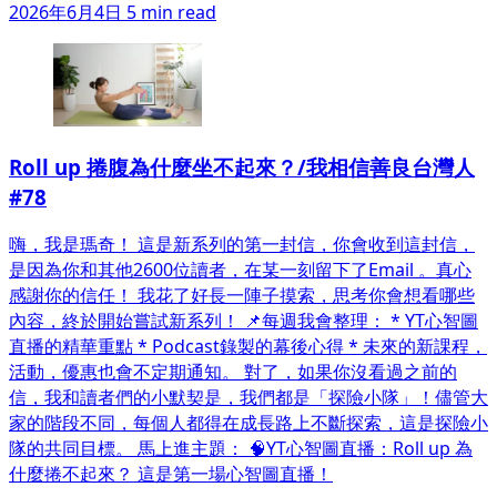
2026年6月4日
5 min read
Roll up 捲腹為什麼坐不起來？/我相信善良台灣人
#78
嗨，我是瑪奇！ 這是新系列的第一封信，你會收到這封信，
是因為你和其他2600位讀者，在某一刻留下了Email 。真心
感謝你的信任！ 我花了好長一陣子摸索，思考你會想看哪些
內容，終於開始嘗試新系列！ 📌每週我會整理： * YT心智圖
直播的精華重點 * Podcast錄製的幕後心得 * 未來的新課程，
活動，優惠也會不定期通知。 對了，如果你沒看過之前的
信，我和讀者們的小默契是，我們都是「探險小隊」！儘管大
家的階段不同，每個人都得在成長路上不斷探索，這是探險小
隊的共同目標。 馬上進主題： 🧠YT心智圖直播：Roll up 為
什麼捲不起來？ 這是第一場心智圖直播！