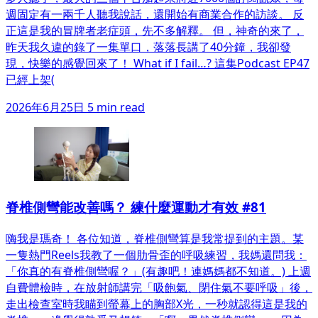
週固定有一兩千人聽我說話，還開始有商業合作的訪談。 反
正這是我的冒牌者老症頭，先不多解釋。 但，神奇的來了，
昨天我久違的錄了一集單口，落落長講了40分鐘，我卻發
現，快樂的感覺回來了！ What if I fail…? 這集Podcast EP47
已經上架(
2026年6月25日
5 min read
脊椎側彎能改善嗎？ 練什麼運動才有效 #81
嗨我是瑪奇！ 各位知道，脊椎側彎算是我常提到的主題。某
一隻熱門Reels我教了一個肋骨歪的呼吸練習，我媽還問我：
「你真的有脊椎側彎喔？」(有趣吧！連媽媽都不知道。) 上週
自費體檢時，在放射師講完「吸飽氣、閉住氣不要呼吸」後，
走出檢查室時我瞄到螢幕上的胸部X光，一秒就認得這是我的