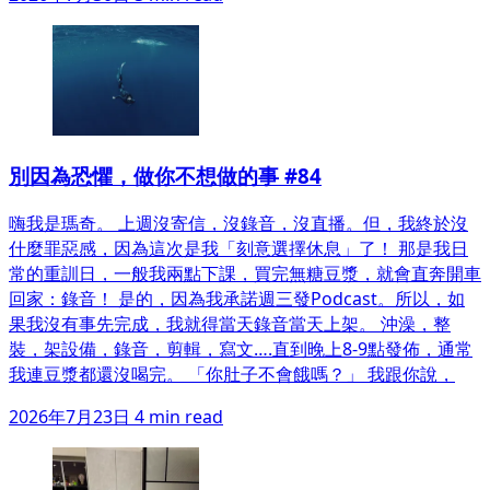
別因為恐懼，做你不想做的事 #84
嗨我是瑪奇。 上週沒寄信，沒錄音，沒直播。但，我終於沒
什麼罪惡感，因為這次是我「刻意選擇休息」了！ 那是我日
常的重訓日，一般我兩點下課，買完無糖豆漿，就會直奔開車
回家：錄音！ 是的，因為我承諾週三發Podcast。所以，如
果我沒有事先完成，我就得當天錄音當天上架。 沖澡，整
裝，架設備，錄音，剪輯，寫文….直到晚上8-9點發佈，通常
我連豆漿都還沒喝完。 「你肚子不會餓嗎？」 我跟你說，
2026年7月23日
4 min read