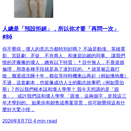
人總是「預設拒絕」，所以你才要「再問一次」
#86
你不覺得，壞人的意志力都特別好嗎？ 不論是動漫、英雄電
影、宮廷劇、歹徒、不肖商人、和逢迎諂媚的同事。 讓我們
恨的牙癢癢的壞人，總有以下特質： * 目中無人，不畏道德
倫理，用盡各種手段就是為了達到目的。 * 就算被正義打
敗，撤退或沈睡十年，都在等待時機東山再起（例如佛地魔）
不過，這套劇本，也挺像成功人士的勵志故事吧（例如賈伯
斯）? 所以我們根本該和壞人學學？ 我今天想講的是「跟
進」。 或許我們該和壞人學學 「跟進」這兩個字，是我這三
年才學到的。 如果你有銷售或專案背景，你可能覺得這有什
麼好大驚小怪，
2026年8月7日
4 min read