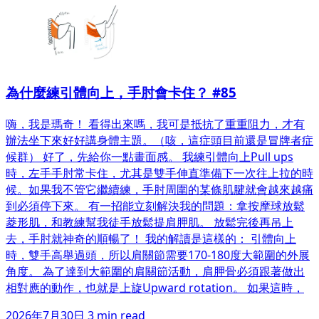
為什麼練引體向上，手肘會卡住？ #85
嗨，我是瑪奇！ 看得出來嗎，我可是抵抗了重重阻力，才有
辦法坐下來好好講身體主題。（咳，這症頭目前還是冒牌者症
候群） 好了，先給你一點畫面感。 我練引體向上Pull ups
時，左手手肘常卡住，尤其是雙手伸直準備下一次往上拉的時
候。如果我不管它繼續練，手肘周圍的某條肌腱就會越來越痛
到必須停下來。 有一招能立刻解決我的問題：拿按摩球放鬆
菱形肌，和教練幫我徒手放鬆提肩胛肌。 放鬆完後再吊上
去，手肘就神奇的順暢了！ 我的解讀是這樣的： 引體向上
時，雙手高舉過頭，所以肩關節需要170-180度大範圍的外展
角度。 為了達到大範圍的肩關節活動，肩胛骨必須跟著做出
相對應的動作，也就是上旋Upward rotation。 如果這時，
2026年7月30日
3 min read