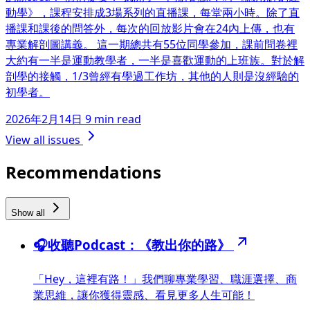
動學》，課程安排成3場系列的直播課，每堂兩小時。除了直
播課和課後的問答外，每次的回放影片會在24內上傳，也有
專業解剖圖講義。 這一期總共有55位同學參加，課前問卷裡
大約有一半是運動教學者，一半是喜歡運動的上班族。對於解
剖學的接觸，1/3曾經有學過工作坊，其他的人則是沒經驗的
初學者。
2026年2月14日
9 min read
View all issues
Recommendations
Show all
🎧收聽Podcast：《教出你的路》
「Hey，這裡有路！」我們聊專業學習、職涯選擇、商
業思維，讓你獲得靈感、看見更多人生可能！