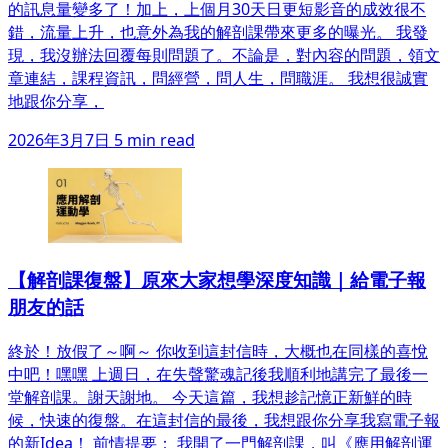
的訊息量變多了！加上，上個月30天日更短影音的成效很不
錯，流量上升，也意外為我的解剖課帶來更多的曝光。 我發
現，我沒辦法回覆每則問題了。不論是，對內容的問題，領文
章連結，課程資訊，問經營，問人生，問職涯。 我想很誠實
地跟你分享，
2026年3月7日
5 min read
【解剖課復盤】原來大家想學深度知識｜給電子報
朋友的話
終於！放假了～啊～ 你收到這封信時，大概也在同樣的喜悅
中吧！嘿嘿 上週日，在失聲驚魂記後我順利地講完了最後一
堂解剖課。謝天謝地。 今天這篇，我想趁記憶正新鮮的時
候，快速的復盤。在這封信的最後，我想跟你分享我寫電子報
的新Idea！ 前情提要： 我開了一門解剖課，叫《應用解剖運