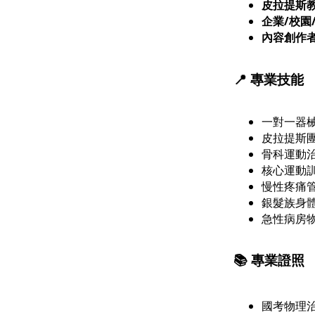
皮拉提斯
企業/校園
內容創作
📍
專業技能
一對一器
皮拉提斯
骨科運動
核心運動
慢性疼痛
銀髮族身
急性病房
📚
專業證照
國考物理