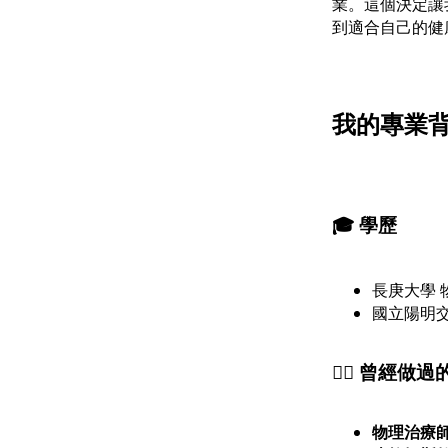
業。這個決定讓
到適合自己的健
我的專業背景 
🎓
學歷
長庚大學 
國立陽明交
🧘‍♀️
曾經做過
物理治療