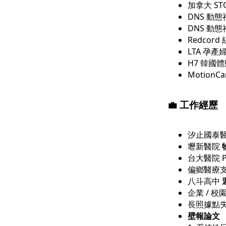
加拿大 ST
DNS 動態
DNS 動態神
Redcord
LTA 孕
H7 韓國體態矯
MotionC
💼 工作
經歷
汐止國泰
壢新醫院
台大醫院 P
偏鄉醫療
八斗高中
企業 / 校
長照據點
壁報論文