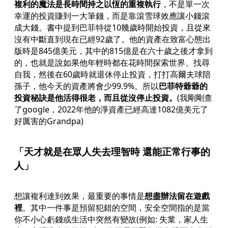
複利的魔法是長時間持之以恆的重複執行
，不是單一次
幸運的投資賺到一大筆錢，而是靠滾雪球效應讓小錢滾
成大錢。書中提到巴菲特從10幾歲時開始投資，且從來
沒有中斷直到現在已經92歲了。他的資產在致富心態出
版時是845億美元，其中的815億是在六十歲之後才拿到
的，也就是說如果他年輕時都在花時間探索世界、找尋
自我，然後在60歲時就退休停止投資，打打高爾夫球陪
孫子，他今天的資產將會少99.9%。所以
巴菲特爺爺的
投資秘訣是他活得很老，而且從沒停止投資。
(我剛剛查
了google，2022年他的淨資產已經高達1082億美元了
好厲害的Grandpa)
「天才就是在眾人失去理智時 還能正常行事的
人」
想讓複利達到效果，最重要的事情是
想盡辦法留在遊戲
裡
。其中一件事是預留犯錯的空間，安全空間指的是當
你不小心虧錢或生活中突然有變故(例如: 失業，家人生