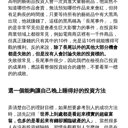
高明的藝術品投資人會一次買進大量藝術品，他當然不
知道哪些作品會賣，無法預知哪些作品未來會紅，但持
有足夠長的時間後，只要等待所有的藝術品中有大黑馬
出現，他就賺錢了。這樣的黑馬稱為「長尾事件」，指
的是非常罕見但是會產生巨大影響力的事件，在投資和
商業領域上都很常見，例如電商商店裡有一千件商品，
但真正賺錢的只有其中的10件，光是這10件就能獲得可
觀的獲利。反的來說，
除了長尾以外的其他大部分機會
都是失敗的，但是沒有人會討論失敗的投資標的。
失敗很常見，長尾事件很少，因此我們在檢視自己投資
的成果時，應該看整個投資組合的趨勢，不要看單一標
的的成敗。
選一個能夠讓自己晚上睡得好的投資方法
弄清楚自己的理財目標，如果想要參考別人的成功方法
時，請先記得「
世界上到處都是看起來樸實的超級富
翁，也多的是看起來有錢卻瀕臨破產的人」
。當然很多
人在沒有投資經驗時，習慣先觀察別人怎麼做，但是在