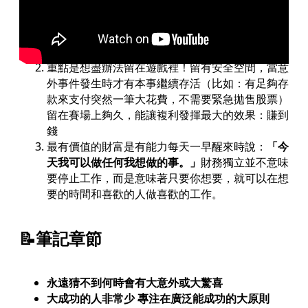
人時常被許多直覺偏誤所蒙蔽，盲目追隨身邊人和
媒體，但最重要的是知道「自己」希望的投資目標
和生活方式是什麼，根據「自己的目標」去選擇對
應的投資理財組合，並在實現目標後停止繼續追逐
重點是想盡辦法留在遊戲裡！留有安全空間，當意
外事件發生時才有本事繼續存活（比如：有足夠存
款來支付突然一筆大花費，不需要緊急拋售股票）
留在賽場上夠久，能讓複利發揮最大的效果：賺到
錢
最有價值的財富是有能力每天一早醒來時說：
「今
天我可以做任何我想做的事。」
財務獨立並不意味
要停止工作，而是意味著只要你想要，就可以在想
要的時間和喜歡的人做喜歡的工作。
📝筆記章節
永遠猜不到何時會有大意外或大驚喜
大成功的人非常少 專注在廣泛能成功的大原則