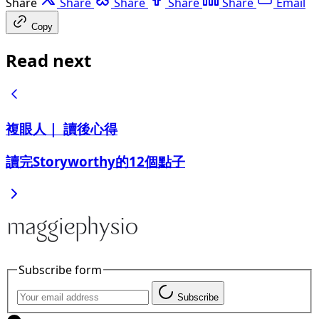
Share
Share
Share
Share
Share
Email
Copy
Read next
複眼人｜ 讀後心得
讀完Storyworthy的12個點子
Subscribe form
Subscribe